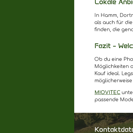
Lokale Anb
In Hamm, Dortm
als auch für di
finden, die gen
Fazit – Wel
Ob du eine Phot
Möglichkeiten ab
Kauf ideal. Leg
möglicherweise 
MIOVITEC
unte
passende Modell
Kontaktdat