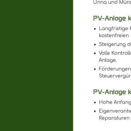
Unna und Müns
PV-Anlage k
Langfristige 
kostenfreien
Steigerung d
Volle Kontro
Anlage.
Förderungen 
Steuervergün
PV-Anlage k
Hohe Anfangs
Eigenverantw
Reparaturen l