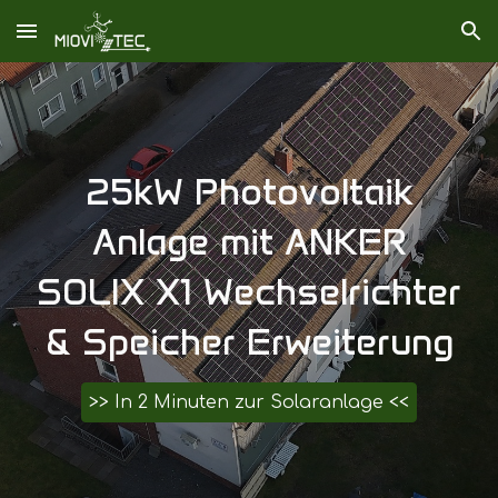
Skip to main content
Skip to navigation
25kW Photovoltaik
Anlage mit ANKER
SOLIX X1 Wechselrichter
& Speicher Erweiterung
>> In 2 Minuten zur Solaranlage <<